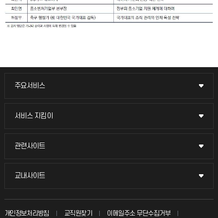
주요서비스
주요서비스
교무회의방송
서비스 지킴이
서비스 지킴이
교수채용
묻고 답하기
관련사이트
관련사이트
시설예약
불친절신고
국방헬프콜
교내사이트
교내사이트
인터넷증명
자주 묻는 질문(FAQ)
발전기금
교수회
입학안내
개인정보처리방침
교직원찾기
이메일주소 무단수집거부
칭찬마당