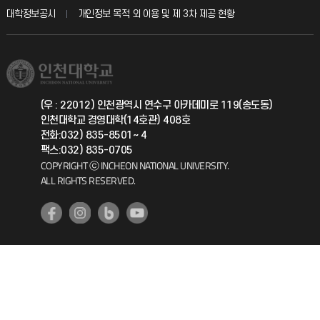
산학협력단
교육혁신본부
대학정보공시
개인정보 목적 외 이용 및 제 3차 제공 현황
직원채용
학생서비스 지킴이
소비자생활협동조합
국제교류과
취업정보(학생)
총동문회
국제지원과
(우 : 22012) 인천광역시 연수구 아카데미로 119(송도동)
인천대학교 경영대학(14호관) 408호
공자아카데미
전화:032) 835-8501~ 4
팩스:032) 835-0705
기초교육원
COPYRIGHT ⓒ INCHEON NATIONAL UNIVERSITY.
ALL RIGHTS RESERVED.
공학교육혁신센터
대학생활상담센터
사회봉사센터
생활원